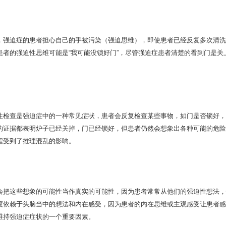
，强迫症的患者担心自己的手被污染（强迫思维），即使患者已经反复多次清洗
患者的强迫性思维可能是“我可能没锁好门”，尽管强迫症患者清楚的看到门是
性检查是强迫症中的一种常见症状，患者会反复检查某些事物，如门是否锁好，
的证据都表明炉子已经关掉，门已经锁好，但患者仍然会想象出各种可能的危险
程受到了推理混乱的影响。
会把这些想象的可能性当作真实的可能性，因为患者常常从他们的强迫性想法，
度依赖于头脑当中的想法和内在感受，因为患者的内在思维或主观感受让患者感
维持强迫症症状的一个重要因素。