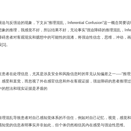
迫与反强迫的现象，下文从“推理混乱，Inferential Confusion”这一
象的推理，我感觉不好，所以结果不好，无论事实”强迫障碍的推理混乱，Inferent
障碍患者对客观现实和臆想中的可能性的混淆，将强迫性信念，思维，冲动，画
[1]。
患者在处理信息，尤其是涉及安全和风险信息时的常见认知偏差之一-----“推理混乱，In
，感受和直觉，而忽视了外在感官信息和外在客观证据，强迫障碍的患者推理过
中的想法和现实证据是矛盾的
推理混乱导致患者对自己感知觉体系的不信任，例如对自己记忆，视觉，感觉和
感知觉的信息表明事实并非如此，但个体仍然相信其内在感受与强迫性思维。