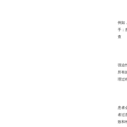
例如
手；
查
强迫
所有
理过
患者
者过
致和