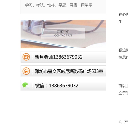
学习、考试、性格、早恋、网瘾、厌学等
在心
生
强迫
性思
而以上
立于
2、