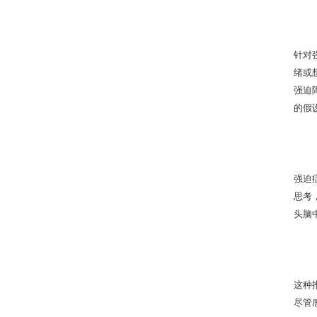
针对强
绪或想
强迫
的假设
强迫症
思考
头脑
这种
尽管