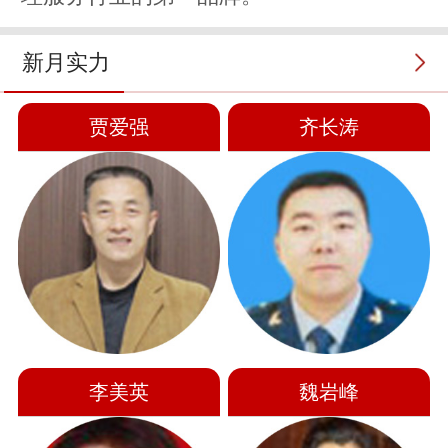
新月实力
贾爱强
齐长涛
李美英
魏岩峰