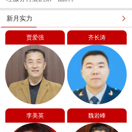
新月实力
贾爱强
齐长涛
李美英
魏岩峰