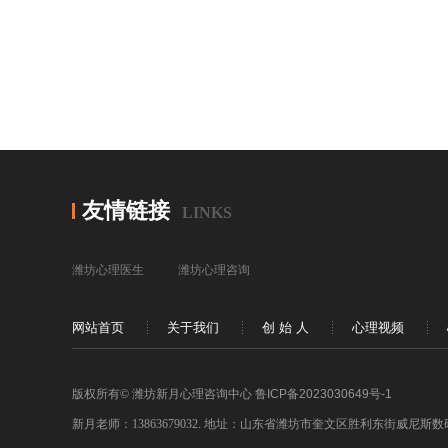
友情链接
LINKS
潍坊心理医生
潍坊心理咨询
网站首页
关于我们
创 始 人
心理视频
版权所有© 潍坊新月心理咨询中心
鲁ICP备2023030649号-1
新月老师：13863679032. 地址：山东省潍坊市奎文区胜利东街威尼斯数码广场5