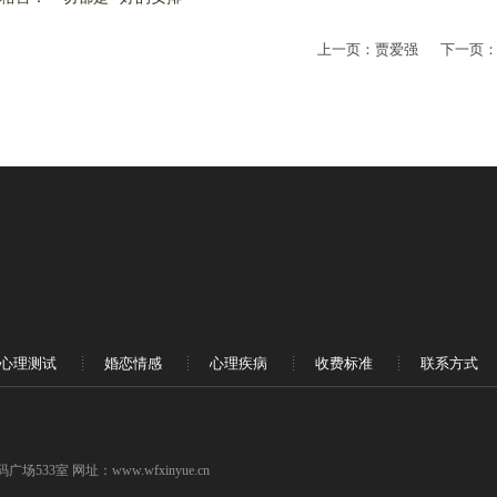
上一页：
贾爱强
下一页
心理测试
婚恋情感
心理疾病
收费标准
联系方式
33室 网址：www.wfxinyue.cn