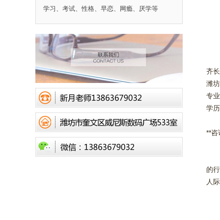
学习、考试、性格、早恋、网瘾、厌学等
齐长
潍坊
专业
学历
**
齐长
的行
人际
咨
格