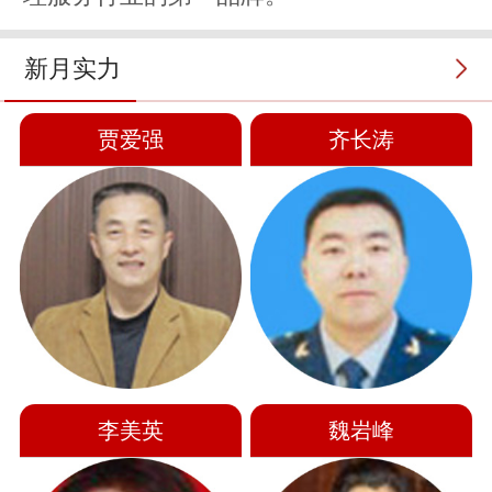
新月实力
贾爱强
齐长涛
李美英
魏岩峰