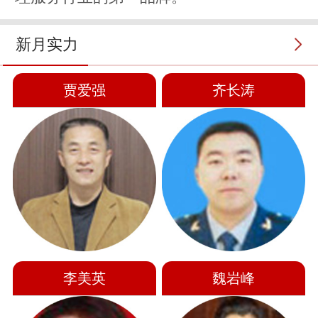
新月实力
贾爱强
齐长涛
李美英
魏岩峰