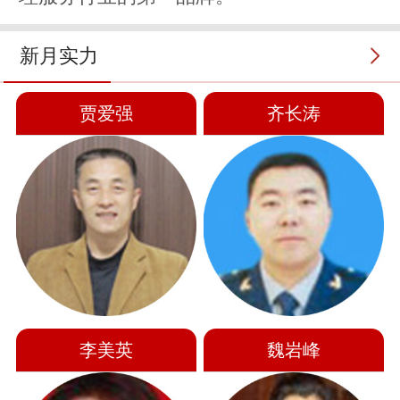
新月实力
贾爱强
齐长涛
李美英
魏岩峰